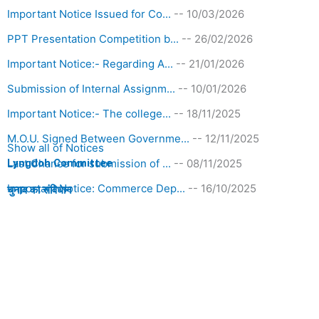
Important Notice Issued for Co...
-- 10/03/2026
PPT Presentation Competition b...
-- 26/02/2026
Important Notice:- Regarding A...
-- 21/01/2026
Submission of Internal Assignm...
-- 10/01/2026
Important Notice:- The college...
-- 18/11/2025
M.O.U. Signed Between Governme...
-- 12/11/2025
Show all of Notices
Last Chance for submission of ...
Lyngdoh Committee
-- 08/11/2025
Important Notice: Commerce Dep...
-- 16/10/2025
चुनाव का संविधान